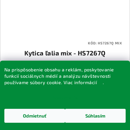
KÓD:
HS7267Q MIX
Kytica ľalia mix - HS7267Q
€1,55
/ ks
Na prispôsobenie obsahu a reklám, poskytovanie
Skladom
funkcií sociálnych médií a analýzu návštevnosti
používame súbory cookie. Viac informácií
tu
.
Do košíka
Nastavenie
Odmietnuť
Súhlasím