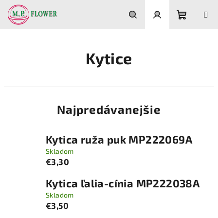
Prejsť
na
obsah
Nákupn
Hľadať
Prihlásenie
Kytice
košík
Najpredávanejšie
Kytica ruža puk MP222069A
Skladom
€3,30
Kytica ľalia-cínia MP222038A
Skladom
€3,50