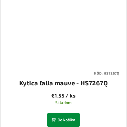
KÓD:
HS7267Q
Kytica ľalia mauve - HS7267Q
€1,55
/ ks
Skladom
Do košíka