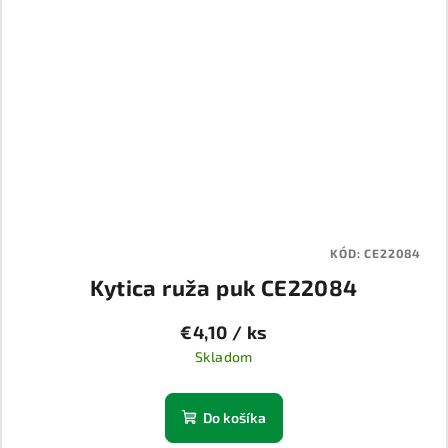
KÓD:
CE22084
Kytica ruža puk CE22084
€4,10
/ ks
Skladom
Do košíka