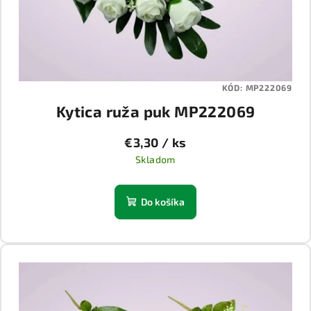
KÓD:
MP222069
Kytica ruža puk MP222069
€3,30
/ ks
Skladom
Do košíka