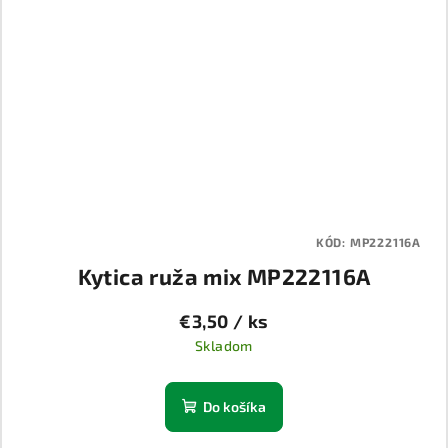
KÓD:
MP222116A
Kytica ruža mix MP222116A
€3,50
/ ks
Skladom
Do košíka