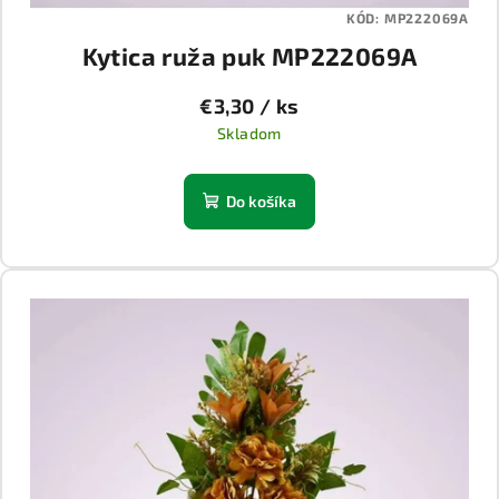
KÓD:
MP222069A
Kytica ruža puk MP222069A
€3,30
/ ks
Skladom
Do košíka