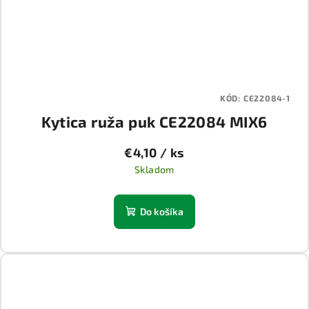
KÓD:
CE22084-1
Kytica ruža puk CE22084 MIX6
€4,10
/ ks
Skladom
Do košíka