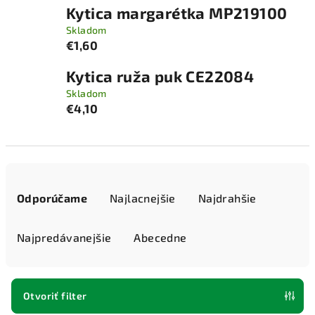
Kytica margarétka MP219100
Skladom
€1,60
Kytica ruža puk CE22084
Skladom
€4,10
R
a
Odporúčame
Najlacnejšie
Najdrahšie
d
e
Najpredávanejšie
Abecedne
n
i
e
Otvoriť filter