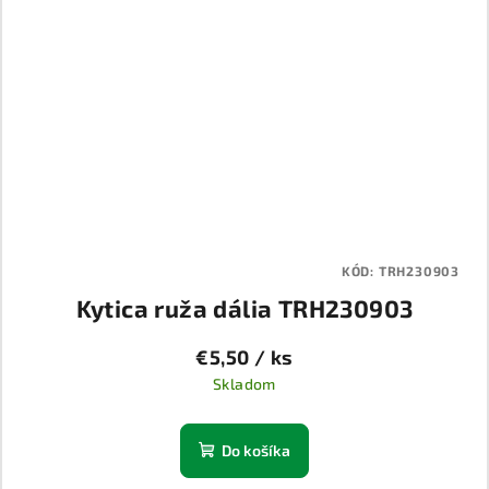
KÓD:
TRH230903
Kytica ruža dália TRH230903
€5,50
/ ks
Skladom
Do košíka