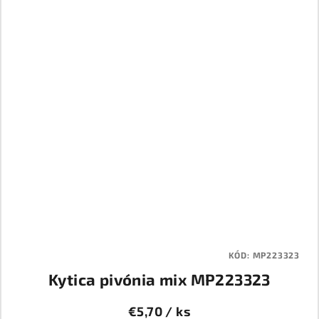
KÓD:
MP223323
Kytica pivónia mix MP223323
€5,70
/ ks