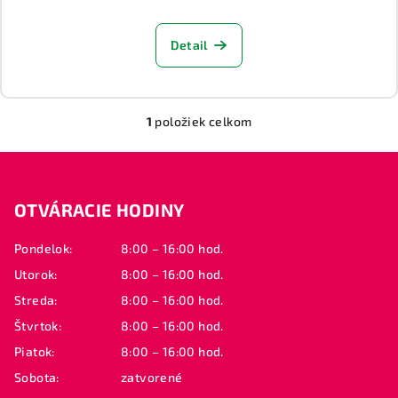
Detail
1
položiek celkom
O
v
Z
l
á
á
OTVÁRACIE HODINY
p
d
a
ä
Pondelok:
8:00 – 16:00 hod.
c
t
i
Utorok:
8:00 – 16:00 hod.
i
e
Streda:
8:00 – 16:00 hod.
e
p
Štvrtok:
8:00 – 16:00 hod.
r
Piatok:
8:00 – 16:00 hod.
v
k
Sobota:
zatvorené
y