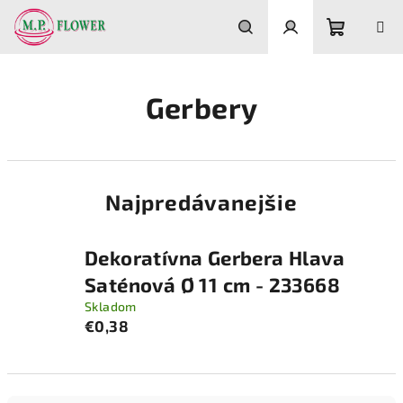
Prejsť
na
obsah
Nákupn
Hľadať
Prihlásenie
Gerbery
košík
Najpredávanejšie
Dekoratívna Gerbera Hlava
Saténová Ø 11 cm - 233668
Skladom
€0,38