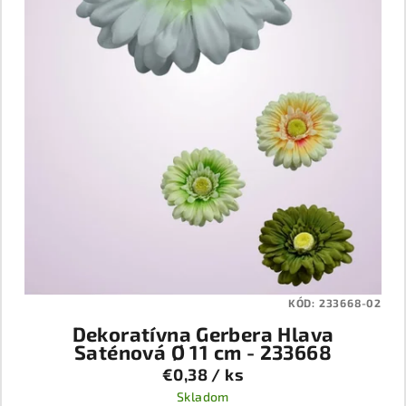
d
u
k
t
o
v
KÓD:
233668-02
Dekoratívna Gerbera Hlava
Saténová Ø 11 cm - 233668
€0,38
/ ks
Skladom