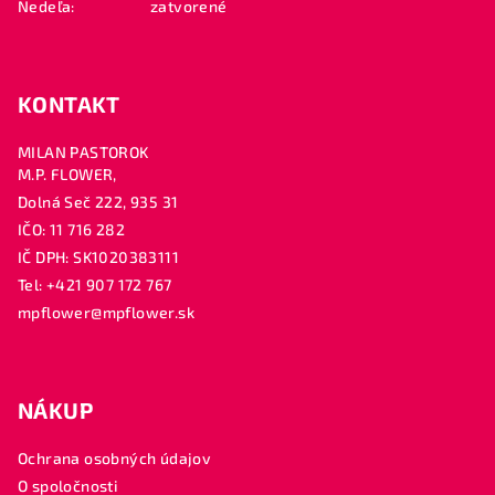
Nedeľa:
zatvorené
v
ý
p
i
KONTAKT
s
u
MILAN PASTOROK
M.P. FLOWER,
Dolná Seč 222, 935 31
IČO: 11 716 282
IČ DPH: SK1020383111
Tel: +421 907 172 767
mpflower@mpflower.sk
NÁKUP
Ochrana osobných údajov
O spoločnosti