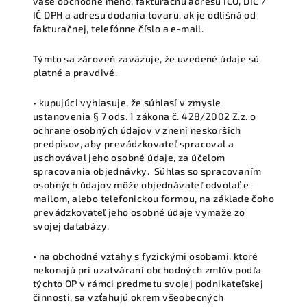
vaše obchodné meno, fakturačnú adresu IČO, DIČ /
IČ DPH a adresu dodania tovaru, ak je odlišná od
fakturačnej, telefónne číslo a e-mail.
Týmto sa zároveň zaväzuje, že uvedené údaje sú
platné a pravdivé.
• kupujúci vyhlasuje, že súhlasí v zmysle
ustanovenia § 7 ods. 1 zákona č. 428/2002 Z.z. o
ochrane osobných údajov v znení neskorších
predpisov, aby prevádzkovateľ spracoval a
uschovával jeho osobné údaje, za účelom
spracovania objednávky. Súhlas so spracovaním
osobných údajov môže objednávateľ odvolať e-
mailom, alebo telefonickou formou, na základe čoho
prevádzkovateľ jeho osobné údaje vymaže zo
svojej databázy.
• na obchodné vzťahy s fyzickými osobami, ktoré
nekonajú pri uzatváraní obchodných zmlúv podľa
týchto OP v rámci predmetu svojej podnikateľskej
činnosti, sa vzťahujú okrem všeobecných