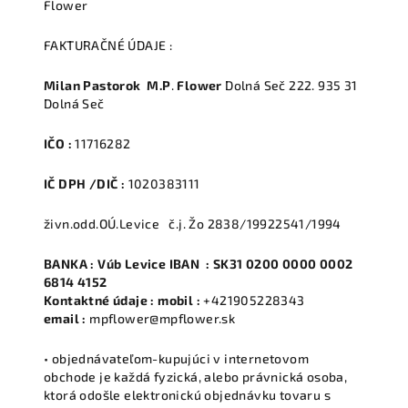
Flower
FAKTURAČNÉ ÚDAJE :
Milan Pastorok
M.P
.
Flower
Dolná Seč 222. 935 31
Dolná Seč
IČO :
11716282
IČ DPH /DIČ :
1020383111
živn.odd.OÚ.Levice č.j. Žo 2838/19922541/1994
BANKA : Vúb Levice IBAN : SK31 0200 0000 0002
6814 4152
Kontaktné údaje : mobil :
+421905228343
email :
mpflower@mpflower.sk
• objednávateľom-kupujúci v internetovom
obchode je každá fyzická, alebo právnická osoba,
ktorá odošle elektronickú objednávku tovaru s