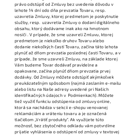
právo odstúpiť od Zmluvy bez uvedenia dôvodu v
lehote 14 dní odo dňa prevzatia Tovaru, resp.
uzavretia Zmluvy, ktorej predmetom je poskytnutie
služby, resp. uzavretia Zmluvy o dodaní digitálneho
obsahu, ktorý dodávame inak ako na hmotnom
nosiči . V prípade, že sme uzavreli Zmluvu, ktorej
predmetom je niekoľko druhov Tovaru alebo
dodanie niekoľkých častí Tovaru, začína táto lehota
plynúť až dňom prevzatia poslednej časti Tovaru, a v
prípade, že sme uzavreli Zmluvu, na základe ktorej
Vám budeme Tovar dodávať pravidelne a
opakovane, začína plynúť dňom prevzatia prvej
dodávky. Od Zmluvy môžete odstúpiť akýmkoľvek
preukázateľným spôsobom (najmä zaslaním e-mailu
alebo listu na Naše adresy uvedené pri Našich
identifikačných údajoch v Podmienkach). Môžete
tiež využiť funkciu odstúpenia od zmluvy online,
ktorá sa nachádza v sekcii e-shopu venovanej
reklamáciám a vráteniu tovaru a je označená
tlačidlom „Vrátiť produkty“. Ak využijete túto
možnosť, bez zbytočného odkladu vám potvrdíme
prijatie vyhlásenia o odstúpení od zmluvy v textovej