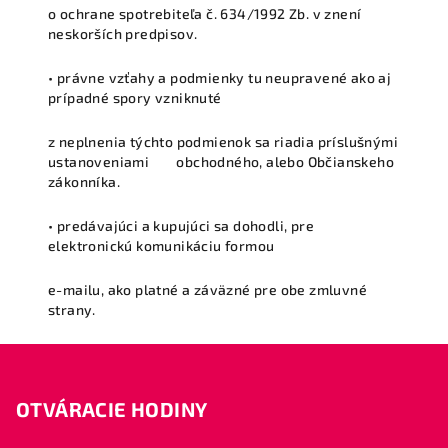
o ochrane spotrebiteľa č. 634/1992 Zb. v znení
neskorších predpisov.
• právne vzťahy a podmienky tu neupravené ako aj
prípadné spory vzniknuté
z neplnenia týchto podmienok sa riadia príslušnými
ustanoveniami obchodného, alebo Občianskeho
zákonníka.
• predávajúci a kupujúci sa dohodli, pre
elektronickú komunikáciu formou
e-mailu, ako platné a záväzné pre obe zmluvné
strany.
Z
á
OTVÁRACIE HODINY
p
ä