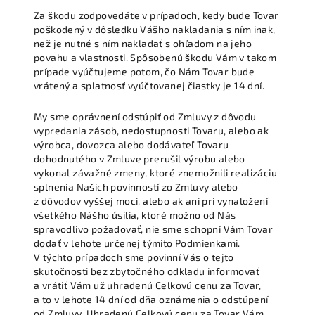
Za škodu zodpovedáte v prípadoch, kedy bude Tovar
poškodený v dôsledku Vášho nakladania s ním inak,
než je nutné s ním nakladať s ohľadom na jeho
povahu a vlastnosti. Spôsobenú škodu Vám v takom
prípade vyúčtujeme potom, čo Nám Tovar bude
vrátený a splatnosť vyúčtovanej čiastky je 14 dní.
My sme oprávnení odstúpiť od Zmluvy z dôvodu
vypredania zásob, nedostupnosti Tovaru, alebo ak
výrobca, dovozca alebo dodávateľ Tovaru
dohodnutého v Zmluve prerušil výrobu alebo
vykonal závažné zmeny, ktoré znemožnili realizáciu
splnenia Našich povinností zo Zmluvy alebo
z dôvodov vyššej moci, alebo ak ani pri vynaložení
všetkého Nášho úsilia, ktoré možno od Nás
spravodlivo požadovať, nie sme schopní Vám Tovar
dodať v lehote určenej týmito Podmienkami.
V týchto prípadoch sme povinní Vás o tejto
skutočnosti bez zbytočného odkladu informovať
a vrátiť Vám už uhradenú Celkovú cenu za Tovar,
a to v lehote 14 dní od dňa oznámenia o odstúpení
od Zmluvy. Uhradenú Celkovú cenu za Tovar Vám