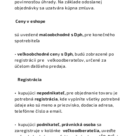
povinnosťou úhrady. Na základe odoslanej
objednávky sa uzatvára kúpna zmluva.
C
eny v eshope
sú uvedené
maloobchodné s Dph,
pre konečného
spotrebiteľa
•
veľkoobchodné cen
y
s Dph,
budú
zobrazené po
registrácii pre veľkoodberateľov, určené za
účelom ďalšieho predaja.
Registrácia
•
kupujúci
nepodnikateľ,
pre objednanie tovaru je
potrebná
registrácia
, kde vyplníte všetky potrebné
údaje ako sú meno a priezvisko, dodacia adresa,
telefónne číslo a email.
• kupujúci
podnikateľ,
právnická osoba
sa
zaregistruje v kolónke
veľkoodberatelia,
uveďte