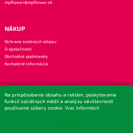
mpflower@mpflower.sk
NÁKUP
Ochrana osobných údajov
O spoločnosti
Obchodné podmienky
Kontaktné informácie
SLEDUJTE NÁS
Na prispôsobenie obsahu a reklám, poskytovanie
funkcií sociálnych médií a analýzu návštevnosti
MP FLOWER
používame súbory cookie. Viac informácií
tu
.
#mpflower
Nastavenie
Copyright 2026
M.P. FLOWER
. Všetky práva vyhradené.
Upraviť nastavenie cookies