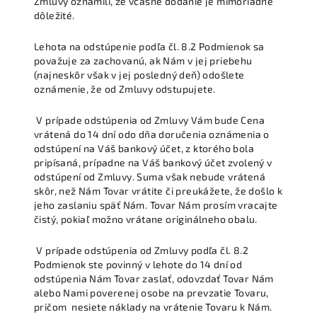
Zmluvy oznámili, že včasné dodanie je mimoriadne
dôležité.
Lehota na odstúpenie podľa čl. 8.2 Podmienok sa
považuje za zachovanú, ak Nám v jej priebehu
(najneskôr však v jej posledný deň) odošlete
oznámenie, že od Zmluvy odstupujete.
V prípade odstúpenia od Zmluvy Vám bude Cena
vrátená do 14 dní odo dňa doručenia oznámenia o
odstúpení na Váš bankový účet, z ktorého bola
pripísaná, prípadne na Váš bankový účet zvolený v
odstúpení od Zmluvy. Suma však nebude vrátená
skôr, než Nám Tovar vrátite či preukážete, že došlo k
jeho zaslaniu späť Nám. Tovar Nám prosím vracajte
čistý, pokiaľ možno vrátane originálneho obalu.
V prípade odstúpenia od Zmluvy podľa čl. 8.2
Podmienok ste povinný v lehote do 14 dní od
odstúpenia Nám Tovar zaslať, odovzdať Tovar Nám
alebo Nami poverenej osobe na prevzatie Tovaru,
pričom nesiete náklady na vrátenie Tovaru k Nám.