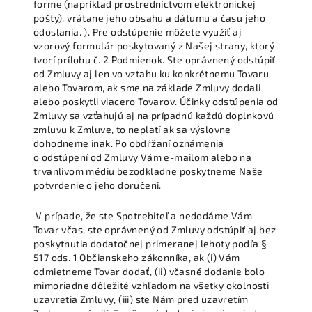
forme (napríklad prostredníctvom elektronickej
pošty), vrátane jeho obsahu a dátumu a času jeho
odoslania. ). Pre odstúpenie môžete využiť aj
vzorový formulár poskytovaný z Našej strany, ktorý
tvorí prílohu č. 2 Podmienok. Ste oprávnený odstúpiť
od Zmluvy aj len vo vzťahu ku konkrétnemu Tovaru
alebo Tovarom, ak sme na základe Zmluvy dodali
alebo poskytli viacero Tovarov. Účinky odstúpenia od
Zmluvy sa vzťahujú aj na prípadnú každú doplnkovú
zmluvu k Zmluve, to neplatí ak sa výslovne
dohodneme inak. Po obdŕžaní oznámenia
o odstúpení od Zmluvy Vám e-mailom alebo na
trvanlivom médiu bezodkladne poskytneme Naše
potvrdenie o jeho doručení.
V prípade, že ste Spotrebiteľ a nedodáme Vám
Tovar včas, ste oprávnený od Zmluvy odstúpiť aj bez
poskytnutia dodatočnej primeranej lehoty podľa §
517 ods. 1 Občianskeho zákonníka, ak (i) Vám
odmietneme Tovar dodať, (ii) včasné dodanie bolo
mimoriadne dôležité vzhľadom na všetky okolnosti
uzavretia Zmluvy, (iii) ste Nám pred uzavretím