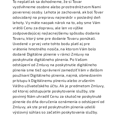
To neplatí ak sa dohodneme, že si Tovar
vyzdvihneme osobne alebo prostredníctvom Nami
poverenej osoby. Lehota je zachovaná, ak bol Tovar
odovzdaný na prepravu najneskôr v posledný deň
lehoty. Vy máte naopak nárok na to, aby sme Vám
vrátili Cenu za dopravu, ale len vo výške
zodpovedajúcej najlacnejšiemu spôsobu dodania
Tovaru, ktorý sme pre dodanie Tovaru ponúkali.
Uvedené v prvej vete tohto bodu platí aj pre
vrátenie hmotného nosiča, na ktorom Vám bolo
dodané Digitálne plnenie v rámci Zmluvy na
poskytnutie digitálneho plnenia. Po Vašom
odstúpení od Zmluvy na poskytnutie digitálneho
plnenia sme tiež oprávnení zamedziť Vám v ďalšom
používaní Digitálneho plnenia, najmä, obmedzením
prístupu k Digitálnemu plneniu alebo zrušením
Vášho užívateľského účtu. Ak je predmetom Zmluvy,
od ktorej odstupujete poskytovanie služby, ste
povinný Nám uhradiť Cenu za skutočne poskytnuté
plnenie do dňa doručenia oznámenia o odstúpení od
Zmluvy, ak ste pred poskytnutím plnenia udelili
výslovný súhlas so začatím poskytovania služby.