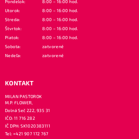
Pondelok:
8:00 – 16:00 hod.
t
Utorok:
8:00 – 16:00 hod.
i
Streda:
8:00 – 16:00 hod.
e
Štvrtok:
8:00 – 16:00 hod.
Piatok:
8:00 – 16:00 hod.
Sobota:
zatvorené
Nedeľa:
zatvorené
KONTAKT
MILAN PASTOROK
M.P. FLOWER,
Dolná Seč 222, 935 31
IČO: 11 716 282
IČ DPH: SK1020383111
Tel: +421 907 172 767