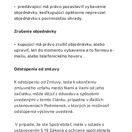
• predávajúci má právo pozastaviť vybavenie
objednávky, keď kupujúci opätovne neprevzal
objednávku s povinnosťou úhrady.
Zrušenie objednávky
•
kupujúci má právo zrušiť objednávku, alebo
upraviť, len do momentu vybavenia a to formou e-
mailu, alebo telefonického hovoru .
Odstúpenie od zmluvy
K odstúpeniu od Zmluvy, teda k ukončeniu
zmluvného vzťahu medzi Nami a Vami od jeho
začiatku, môže dôjsť z dôvodov a spôsobmi
uvedenými v tomto článku, prípadne v ďalších
ustanoveniach Podmienok, v ktorých je možnosť
odstúpenia výslovne uvedená.
V prípade, že ste Spotrebiteľ, máte v súlade s
ustanovením § 19 Zákona o ochrane spotrebiteľa