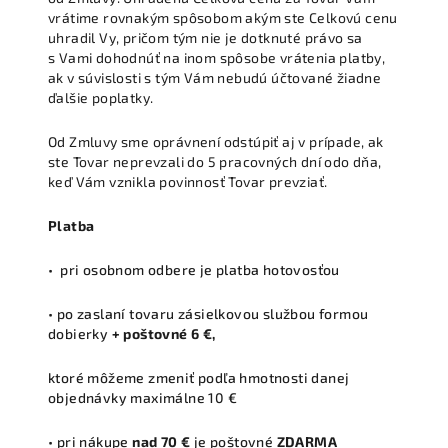
vrátime rovnakým spôsobom akým ste Celkovú cenu
uhradil Vy, pričom tým nie je dotknuté právo sa
s Vami dohodnúť na inom spôsobe vrátenia platby,
ak v súvislosti s tým Vám nebudú účtované žiadne
ďalšie poplatky.
Od Zmluvy sme oprávnení odstúpiť aj v prípade, ak
ste Tovar neprevzali do 5 pracovných dní odo dňa,
keď Vám vznikla povinnosť Tovar prevziať.
Platba
• pri osobnom odbere je platba hotovosťou
• po zaslaní tovaru zásielkovou službou formou
dobierky
+ poštovné 6 €,
ktoré môžeme zmeniť podľa hmotnosti danej
objednávky maximálne 10 €
• pri nákupe
nad 70 €
je poštovné
ZDARMA