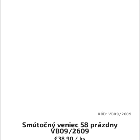
KÓD:
VB09/2609
Smútočný veniec 58 prázdny
VB09/2609
€38,90
/ ks