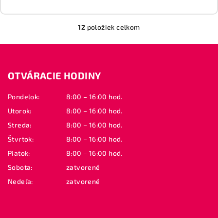
12
položiek celkom
O
v
Z
l
á
á
OTVÁRACIE HODINY
p
d
a
ä
Pondelok:
8:00 – 16:00 hod.
c
t
i
Utorok:
8:00 – 16:00 hod.
i
e
Streda:
8:00 – 16:00 hod.
e
p
Štvrtok:
8:00 – 16:00 hod.
r
Piatok:
8:00 – 16:00 hod.
v
k
Sobota:
zatvorené
y
Nedeľa:
zatvorené
v
ý
p