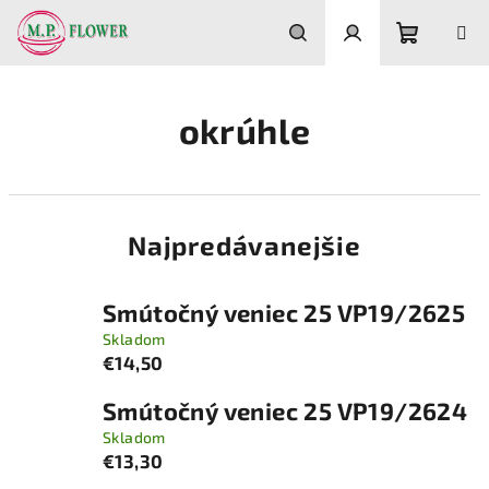
Prejsť
na
obsah
Nákupn
Hľadať
Prihlásenie
okrúhle
košík
Najpredávanejšie
Smútočný veniec 25 VP19/2625
Skladom
€14,50
Smútočný veniec 25 VP19/2624
Skladom
€13,30