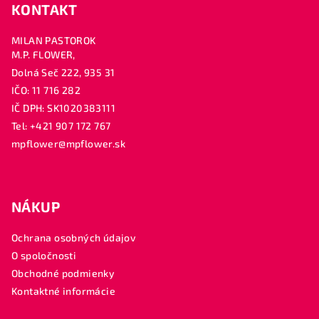
i
KONTAKT
s
u
MILAN PASTOROK
M.P. FLOWER,
Dolná Seč 222, 935 31
IČO: 11 716 282
IČ DPH: SK1020383111
Tel: +421 907 172 767
mpflower@mpflower.sk
NÁKUP
Ochrana osobných údajov
O spoločnosti
Obchodné podmienky
Kontaktné informácie