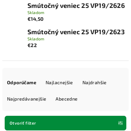
Smútočný veniec 25 VP19/2626
Skladom
€14,50
Smútočný veniec 25 VP19/2623
Skladom
€22
R
a
Odporúčame
Najlacnejšie
Najdrahšie
d
e
Najpredávanejšie
Abecedne
n
i
e
Otvoriť filter