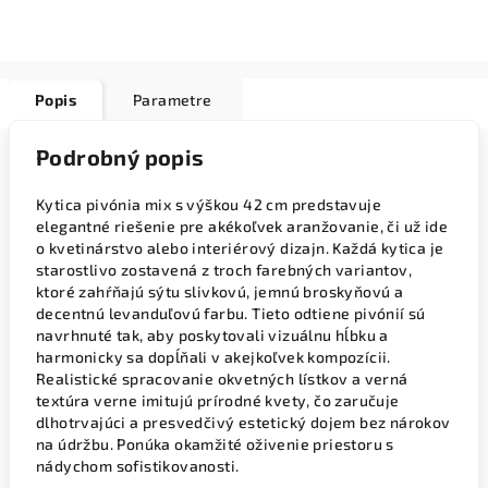
Popis
Parametre
Podrobný popis
Kytica pivónia mix s výškou 42 cm predstavuje
elegantné riešenie pre akékoľvek aranžovanie, či už ide
o kvetinárstvo alebo interiérový dizajn. Každá kytica je
starostlivo zostavená z troch farebných variantov,
ktoré zahŕňajú sýtu slivkovú, jemnú broskyňovú a
decentnú levanduľovú farbu. Tieto odtiene pivónií sú
navrhnuté tak, aby poskytovali vizuálnu hĺbku a
harmonicky sa dopĺňali v akejkoľvek kompozícii.
Realistické spracovanie okvetných lístkov a verná
textúra verne imitujú prírodné kvety, čo zaručuje
dlhotrvajúci a presvedčivý estetický dojem bez nárokov
na údržbu. Ponúka okamžité oživenie priestoru s
nádychom sofistikovanosti.