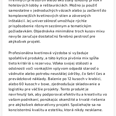
hotelových lobby a reštauráciách. Možno ju použiť
samostatne v jednoduchých vázach alebo ju začleniť do
komplexnejších kvetinových stien a závesných
inštalácií. Jej univerzálnosť umožňuje rýchle
prispôsobenie rôznym sezónnym a tematickým
požiadavkám. Objednávka minimálne troch kusov mixu
navyše zaručuje dostatočnú farebnú pestrosť pre
akýkoľvek projekt.
Profesionálna kvetinová výzdoba si vyžaduje
spoľahlivé produkty, a táto kytica pivónia mix spĺňa
tieto kritériá s rezervou. Vďaka svojej stálosti a
odolnosti voči vonkajším vplyvom odpadá starosť o
vädnutie alebo potrebu neustálej údržby, čo šetrí čas a
prevádzkové náklady. Balenie po 12 kusoch v krabici,
alebo 60 kusoch v boxe, zjednodušuje skladovanie a
logistiku pre väčšie projekty. Tento produkt je
navrhnutý tak, aby podporoval efektivitu a kreativitu vo
vašom podnikaní, ponúkajúc okamžité a trvalé riešenia
pre akýkoľvek dekoratívny projekt. Spoliehajte sa na
konzistentnú kvalitu a estetiku, ktorá nikdy nesklame.