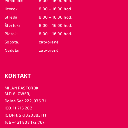
Pondelok:
8:00 – 16:00 hod.
t
Utorok:
8:00 – 16:00 hod.
i
Streda:
8:00 – 16:00 hod.
e
Štvrtok:
8:00 – 16:00 hod.
Piatok:
8:00 – 16:00 hod.
Sobota:
zatvorené
Nedeľa:
zatvorené
KONTAKT
MILAN PASTOROK
M.P. FLOWER,
Dolná Seč 222, 935 31
IČO: 11 716 282
IČ DPH: SK1020383111
Tel: +421 907 172 767