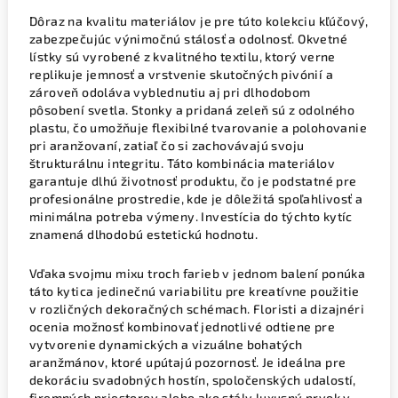
Dôraz na kvalitu materiálov je pre túto kolekciu kľúčový,
zabezpečujúc výnimočnú stálosť a odolnosť. Okvetné
lístky sú vyrobené z kvalitného textilu, ktorý verne
replikuje jemnosť a vrstvenie skutočných pivónií a
zároveň odoláva vyblednutiu aj pri dlhodobom
pôsobení svetla. Stonky a pridaná zeleň sú z odolného
plastu, čo umožňuje flexibilné tvarovanie a polohovanie
pri aranžovaní, zatiaľ čo si zachovávajú svoju
štrukturálnu integritu. Táto kombinácia materiálov
garantuje dlhú životnosť produktu, čo je podstatné pre
profesionálne prostredie, kde je dôležitá spoľahlivosť a
minimálna potreba výmeny. Investícia do týchto kytíc
znamená dlhodobú estetickú hodnotu.
Vďaka svojmu mixu troch farieb v jednom balení ponúka
táto kytica jedinečnú variabilitu pre kreatívne použitie
v rozličných dekoračných schémach. Floristi a dizajnéri
ocenia možnosť kombinovať jednotlivé odtiene pre
vytvorenie dynamických a vizuálne bohatých
aranžmánov, ktoré upútajú pozornosť. Je ideálna pre
dekoráciu svadobných hostín, spoločenských udalostí,
firemných priestorov alebo ako stály luxusný prvok v