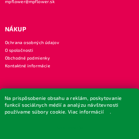
mpflower@mpflower.sk
NÁKUP
Ochrana osobných údajov
O spoločnosti
Obchodné podmienky
Kontaktné informácie
SLEDUJTE NÁS
Na prispôsobenie obsahu a reklám, poskytovanie
funkcií sociálnych médií a analýzu návštevnosti
MP FLOWER
používame súbory cookie. Viac informácií
tu
.
#mpflower
Nastavenie
Copyright 2026
M.P. FLOWER
. Všetky práva vyhradené.
Upraviť nastavenie cookies