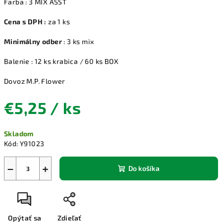
Farba : 3 MIX ASST
Cena s DPH :
za 1 ks
Minimálny odber
: 3 ks mix
Balenie : 12 ks krabica / 60 ks BOX
Dovoz M.P. Flower
€5,25
/ ks
Jednotková
Skladom
cena:
Kód:
Y91023
−
+
Do košíka
Opýtať sa
Zdieľať