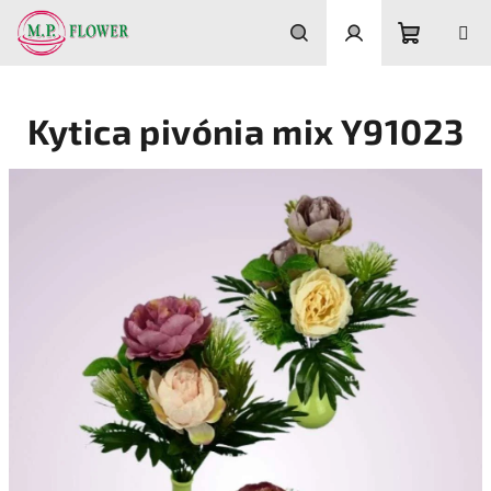
Prejsť
na
obsah
Nákupn
Hľadať
Prihlásenie
Kytica pivónia mix Y91023
košík