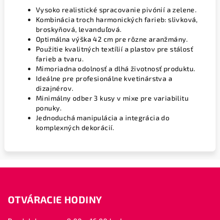
Vysoko realistické spracovanie pivónií a zelene.
Kombinácia troch harmonických farieb: slivková,
broskyňová, levanduľová.
Optimálna výška 42 cm pre rôzne aranžmány.
Použitie kvalitných textílií a plastov pre stálosť
farieb a tvaru.
Mimoriadna odolnosť a dlhá životnosť produktu.
Ideálne pre profesionálne kvetinárstva a
dizajnérov.
Minimálny odber 3 kusy v mixe pre variabilitu
ponuky.
Jednoduchá manipulácia a integrácia do
komplexných dekorácií.
Z
á
OTVÁRACIE HODINY
p
ä