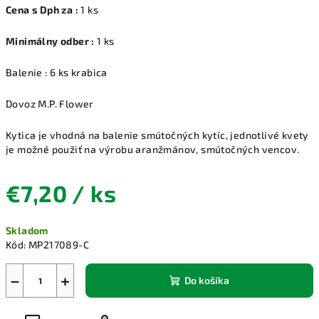
Cena s Dph za :
1 ks
Minimálny odber :
1 ks
Balenie : 6 ks krabica
Dovoz M.P. Flower
Kytica je vhodná na balenie smútočných kytíc, jednotlivé kvety
je možné použiť na výrobu aranžmánov, smútočných vencov.
€7,20
/ ks
Jednotková
Skladom
cena:
Kód:
MP217089-C
−
+
Do košíka