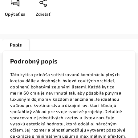
Opýtať sa
Zdieľať
Popis
Podrobný popis
Táto kytica prináša sofistikovanú kombináciu plných
kvetov dálie a drobných, hviezdicovitých orchideí,
doplnenú bohatými zelenými listami. Každá kytica
meria 60 cm a je navrhnutá tak, aby pôsobila plným a
luxusným dojmom v každom aranžmáne. Je ideálnou
voľbou pre kvetinárstva a dizajnérov, ktorí hľadajú
spoľahlivý základ pre svoje tvorivé projekty. Detailné
spracovanie jednotlivých kvetov a listov zaručuje
vysokú estetickú hodnotu, ktorá odolá aj náročným
očiam. Jej rozmer a plnosť umožňujú vytvárať pôsobivé
dekorácie s minimálnym úsilím a maximálnym efektom.