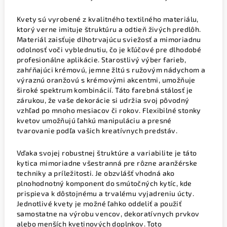
Kvety sú vyrobené z kvalitného textilného materiálu,
ktorý verne imituje štruktúru a odtieň živých predlôh.
Materiál zaisťuje dlhotrvajúcu sviežosť a mimoriadnu
odolnosť voči vyblednutiu, čo je kľúčové pre dlhodobé
profesionálne aplikácie. Starostlivý výber farieb,
zahŕňajúci krémovú, jemne žltú s ružovým nádychom a
výraznú oranžovú s krémovými akcentmi, umožňuje
široké spektrum kombinácií. Táto farebná stálosť je
zárukou, že vaše dekorácie si udržia svoj pôvodný
vzhľad po mnoho mesiacov či rokov. Flexibilné stonky
kvetov umožňujú ľahkú manipuláciu a presné
tvarovanie podľa vašich kreatívnych predstáv.
Vďaka svojej robustnej štruktúre a variabilite je táto
kytica mimoriadne všestranná pre rôzne aranžérske
techniky a príležitosti. Je obzvlášť vhodná ako
plnohodnotný komponent do smútočných kytíc, kde
prispieva k dôstojnému a trvalému vyjadreniu úcty.
Jednotlivé kvety je možné ľahko oddeliť a použiť
samostatne na výrobu vencov, dekoratívnych prvkov
alebo menších kvetinových doplnkov. Toto