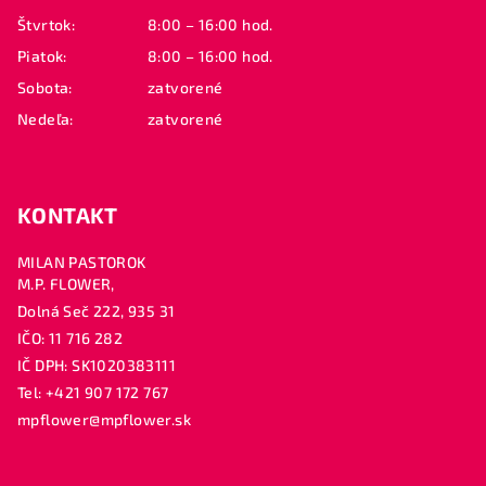
e
Štvrtok:
8:00 – 16:00 hod.
Piatok:
8:00 – 16:00 hod.
Sobota:
zatvorené
Nedeľa:
zatvorené
KONTAKT
MILAN PASTOROK
M.P. FLOWER,
Dolná Seč 222, 935 31
IČO: 11 716 282
IČ DPH: SK1020383111
Tel: +421 907 172 767
mpflower@mpflower.sk