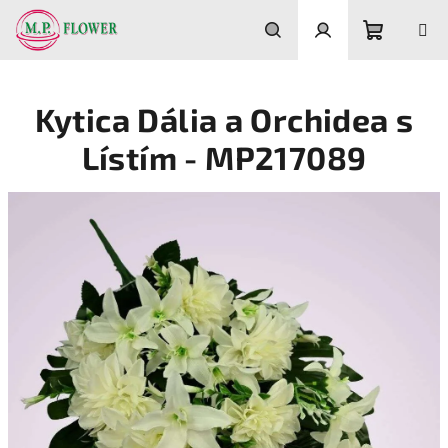
Prejsť
na
obsah
Nákupn
Hľadať
Prihlásenie
Kytica Dália a Orchidea s
košík
Lístím - MP217089