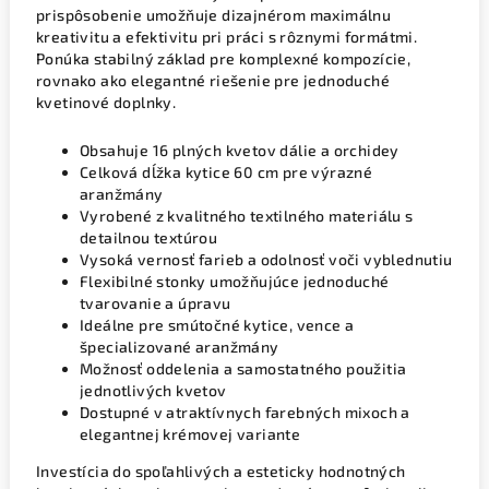
prispôsobenie umožňuje dizajnérom maximálnu
kreativitu a efektivitu pri práci s rôznymi formátmi.
Ponúka stabilný základ pre komplexné kompozície,
rovnako ako elegantné riešenie pre jednoduché
kvetinové doplnky.
Obsahuje 16 plných kvetov dálie a orchidey
Celková dĺžka kytice 60 cm pre výrazné
aranžmány
Vyrobené z kvalitného textilného materiálu s
detailnou textúrou
Vysoká vernosť farieb a odolnosť voči vyblednutiu
Flexibilné stonky umožňujúce jednoduché
tvarovanie a úpravu
Ideálne pre smútočné kytice, vence a
špecializované aranžmány
Možnosť oddelenia a samostatného použitia
jednotlivých kvetov
Dostupné v atraktívnych farebných mixoch a
elegantnej krémovej variante
Investícia do spoľahlivých a esteticky hodnotných