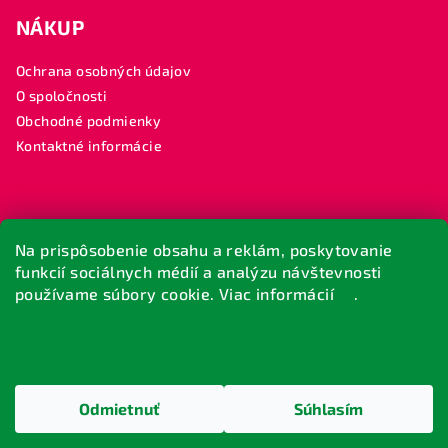
NÁKUP
Ochrana osobných údajov
O spoločnosti
Obchodné podmienky
Kontaktné informácie
SLEDUJTE NÁS
Na prispôsobenie obsahu a reklám, poskytovanie
funkcií sociálnych médií a analýzu návštevnosti
MP FLOWER
používame súbory cookie. Viac informácií
tu
.
#mpflower
Nastavenie
Copyright 2026
M.P. FLOWER
. Všetky práva vyhradené.
Upraviť nastavenie cookies
Odmietnuť
Súhlasím
Vytvoril Shoptet
Design by