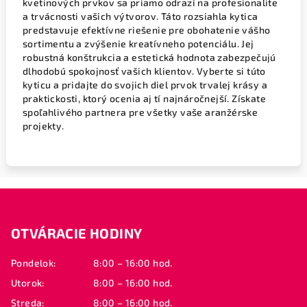
kvetinových prvkov sa priamo odrazí na profesionalite
a trvácnosti vašich výtvorov. Táto rozsiahla kytica
predstavuje efektívne riešenie pre obohatenie vášho
sortimentu a zvýšenie kreatívneho potenciálu. Jej
robustná konštrukcia a estetická hodnota zabezpečujú
dlhodobú spokojnosť vašich klientov. Vyberte si túto
kyticu a pridajte do svojich diel prvok trvalej krásy a
praktickosti, ktorý ocenia aj tí najnáročnejší. Získate
spoľahlivého partnera pre všetky vaše aranžérske
projekty.
Z
á
OTVÁRACIE HODINY
p
ä
Pondelok:
8:00 – 16:00 hod.
t
Utorok:
8:00 – 16:00 hod.
i
Streda:
8:00 – 16:00 hod.