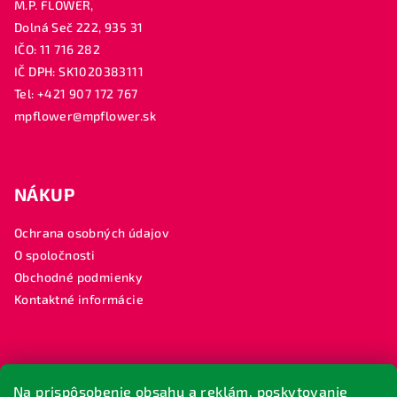
M.P. FLOWER,
Dolná Seč 222, 935 31
IČO: 11 716 282
IČ DPH: SK1020383111
Tel: +421 907 172 767
mpflower@mpflower.sk
NÁKUP
Ochrana osobných údajov
O spoločnosti
Obchodné podmienky
Kontaktné informácie
SLEDUJTE NÁS
Na prispôsobenie obsahu a reklám, poskytovanie