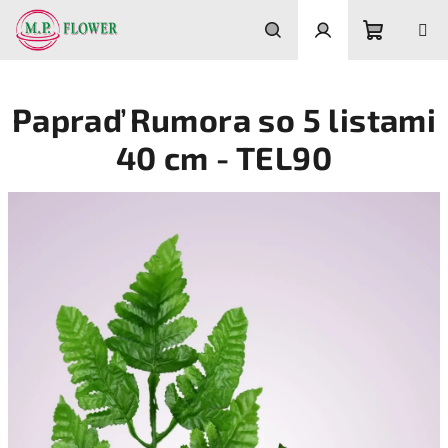
Prejsť
na
obsah
Nákupn
Hľadať
Prihlásenie
Papraď Rumora so 5 listami
košík
40 cm - TEL90