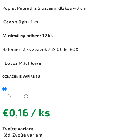
Popis : Papraď s 5 listami, dĺžkou 40 cm
Cena s Dph :
1 ks
Minimálny odber :
12 ks
Balenie: 12 ks zväzok / 2400 ks BOX
Dovoz M.P. Flower
OZNAČENIE VARIANTU
€0,16
/ ks
Jednotková
Zvoľte variant
cena:
Kód:
Zvoľte variant