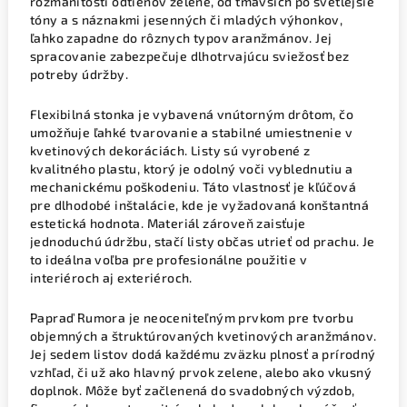
rozmanitosti odtieňov zelene, od tmavších po svetlejšie
tóny a s náznakmi jesenných či mladých výhonkov,
ľahko zapadne do rôznych typov aranžmánov. Jej
spracovanie zabezpečuje dlhotrvajúcu sviežosť bez
potreby údržby.
Flexibilná stonka je vybavená vnútorným drôtom, čo
umožňuje ľahké tvarovanie a stabilné umiestnenie v
kvetinových dekoráciách. Listy sú vyrobené z
kvalitného plastu, ktorý je odolný voči vyblednutiu a
mechanickému poškodeniu. Táto vlastnosť je kľúčová
pre dlhodobé inštalácie, kde je vyžadovaná konštantná
estetická hodnota. Materiál zároveň zaisťuje
jednoduchú údržbu, stačí listy občas utrieť od prachu. Je
to ideálna voľba pre profesionálne použitie v
interiéroch aj exteriéroch.
Papraď Rumora je neoceniteľným prvkom pre tvorbu
objemných a štruktúrovaných kvetinových aranžmánov.
Jej sedem listov dodá každému zväzku plnosť a prírodný
vzhľad, či už ako hlavný prvok zelene, alebo ako vkusný
doplnok. Môže byť začlenená do svadobných výzdob,