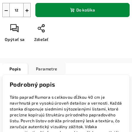
−
+
Do košíka
Opýtať sa
Zdieľať
Popis
Parametre
Podrobný popis
Táto papraď Rumora s celkovou dĺžkou 40 cm je
navrhnutá pre vysokú úroveň detailov a vernosti. Každá
stonka disponuje siedmimi sýtozelenými listami, ktoré
precízne kopírujú štruktúru prírodného papraďového
listu. Povrch listov odráža prirodzený lesk a textúru, čo
zaručuje autentický vizuálny zážitok. Vďaka