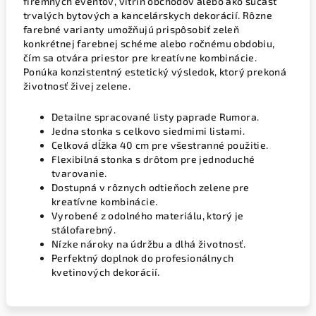
firemných eventov, vitrín obchodov alebo ako súčasť
trvalých bytových a kancelárskych dekorácií. Rôzne
farebné varianty umožňujú prispôsobiť zeleň
konkrétnej farebnej schéme alebo ročnému obdobiu,
čím sa otvára priestor pre kreatívne kombinácie.
Ponúka konzistentný estetický výsledok, ktorý prekoná
životnosť živej zelene.
Detailne spracované listy paprade Rumora.
Jedna stonka s celkovo siedmimi listami.
Celková dĺžka 40 cm pre všestranné použitie.
Flexibilná stonka s drôtom pre jednoduché
tvarovanie.
Dostupná v rôznych odtieňoch zelene pre
kreatívne kombinácie.
Vyrobené z odolného materiálu, ktorý je
stálofarebný.
Nízke nároky na údržbu a dlhá životnosť.
Perfektný doplnok do profesionálnych
kvetinových dekorácií.