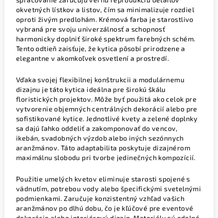
okvetných lístkov a listov, čím sa minimalizuje rozdiel
oproti živým predlohám. Krémová farba je starostlivo
vybraná pre svoju univerzálnosť a schopnosť
harmonicky doplniť široké spektrum farebných schém.
Tento odtieň zaisťuje, že kytica pôsobí prirodzene a
elegantne v akomkoľvek osvetlení a prostredí.
Vďaka svojej flexibilnej konštrukcii a modulárnemu
dizajnu je táto kytica ideálna pre širokú škálu
floristických projektov. Môže byť použitá ako celok pre
vytvorenie objemných centrálných dekorácií alebo pre
sofistikované kytice. Jednotlivé kvety a zelené doplnky
sa dajú ľahko oddeliť a zakomponovať do vencov,
ikebán, svadobných výzdob alebo iných sezónnych
aranžmánov. Táto adaptabilita poskytuje dizajnérom
maximálnu slobodu pri tvorbe jedinečných kompozícií.
Použitie umelých kvetov eliminuje starosti spojené s
vädnutím, potrebou vody alebo špecifickými svetelnými
podmienkami. Zaručuje konzistentný vzhľad vašich
aranžmánov po dlhú dobu, čo je kľúčové pre eventové
dekorácie alebo interiérový dizajn. Materiály sú odolné