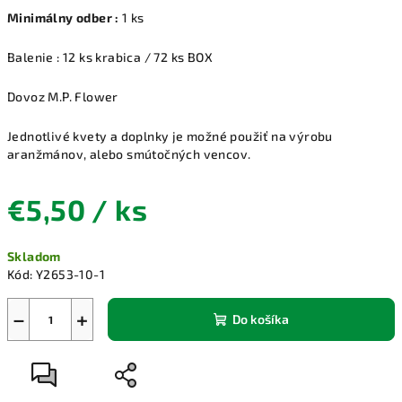
Minimálny odber :
1 ks
Balenie : 12 ks krabica / 72 ks BOX
Dovoz M.P. Flower
Jednotlivé kvety a doplnky je možné použiť na výrobu
aranžmánov, alebo smútočných vencov.
€5,50
/ ks
Jednotková
Skladom
cena:
Kód:
Y2653-10-1
−
+
Do košíka