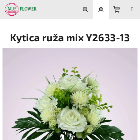
Prejsť
na
obsah
Nákupn
Hľadať
Prihlásenie
Kytica ruža mix Y2633-13
košík