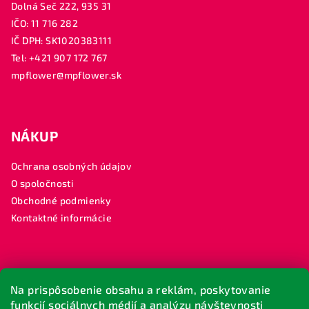
Dolná Seč 222, 935 31
IČO: 11 716 282
IČ DPH: SK1020383111
Tel: +421 907 172 767
mpflower@mpflower.sk
NÁKUP
Ochrana osobných údajov
O spoločnosti
Obchodné podmienky
Kontaktné informácie
SLEDUJTE NÁS
Na prispôsobenie obsahu a reklám, poskytovanie
funkcií sociálnych médií a analýzu návštevnosti
MP FLOWER