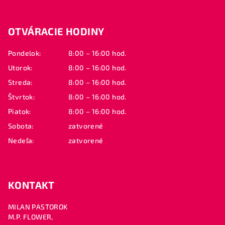
Z
á
OTVÁRACIE HODINY
p
ä
Pondelok:
8:00 – 16:00 hod.
t
Utorok:
8:00 – 16:00 hod.
i
Streda:
8:00 – 16:00 hod.
e
Štvrtok:
8:00 – 16:00 hod.
Piatok:
8:00 – 16:00 hod.
Sobota:
zatvorené
Nedeľa:
zatvorené
KONTAKT
MILAN PASTOROK
M.P. FLOWER,