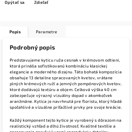
Opýtať sa
Zdieľať
Popis
Parametre
Podrobný popis
Predstavujeme kyticu ruža cesnak v krémovom odtieni,
ktorá prináša sofistikovanú kombináciu klasickej
elegancie a moderného dizajnu. Táto bohatá kompozícia
obsahuje 13 detailne spracovaných kvetov, vrátane
plných krémových ruží a jemných pompónových kvetov,
ktoré dodávajú textúru a objem. Celková výška 40 cm
zabezpečuje výrazný vizuálny dopad v akomkoľvek
aranžmáne. Kytica je navrhnutá pre floristu, ktorý hľadá
spoľahlivé a vizuálne príťažlivé prvky pre svoje kreácie.
Každý komponent tejto kytice je vyrobený s dôrazom na
realistický vzhľad a dlhú životnosť. Kvalitné textílie a
spracovanie zaručujú vernú reprodukciu detailov