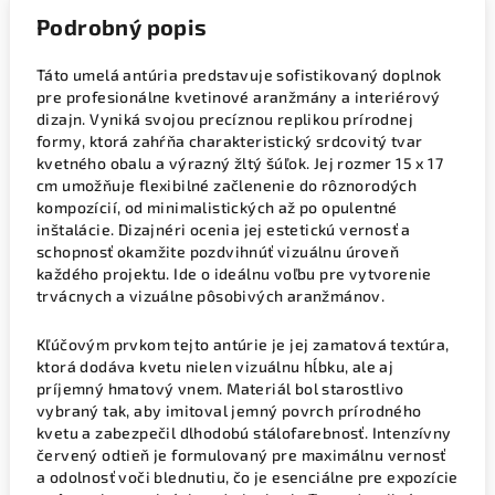
Podrobný popis
Táto umelá antúria predstavuje sofistikovaný doplnok
pre profesionálne kvetinové aranžmány a interiérový
dizajn. Vyniká svojou precíznou replikou prírodnej
formy, ktorá zahŕňa charakteristický srdcovitý tvar
kvetného obalu a výrazný žltý šúľok. Jej rozmer 15 x 17
cm umožňuje flexibilné začlenenie do rôznorodých
kompozícií, od minimalistických až po opulentné
inštalácie. Dizajnéri ocenia jej estetickú vernosť a
schopnosť okamžite pozdvihnúť vizuálnu úroveň
každého projektu. Ide o ideálnu voľbu pre vytvorenie
trvácnych a vizuálne pôsobivých aranžmánov.
Kľúčovým prvkom tejto antúrie je jej zamatová textúra,
ktorá dodáva kvetu nielen vizuálnu hĺbku, ale aj
príjemný hmatový vnem. Materiál bol starostlivo
vybraný tak, aby imitoval jemný povrch prírodného
kvetu a zabezpečil dlhodobú stálofarebnosť. Intenzívny
červený odtieň je formulovaný pre maximálnu vernosť
a odolnosť voči blednutiu, čo je esenciálne pre expozície