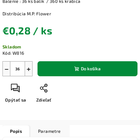
Balenie : 36 ks balík / 360 ks krabica
Distribúcia M.P. Flower
€0,28
/ ks
Jednotková
Skladom
cena:
Kód:
W816
−
+
Do košíka
Opýtať sa
Zdieľať
Popis
Parametre