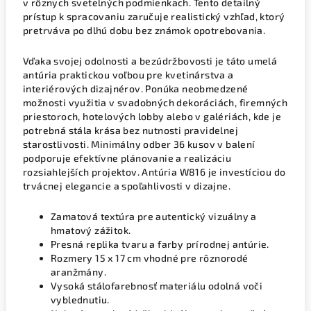
v rôznych svetelných podmienkach. Tento detailný
prístup k spracovaniu zaručuje realistický vzhľad, ktorý
pretrváva po dlhú dobu bez známok opotrebovania.
Vďaka svojej odolnosti a bezúdržbovosti je táto umelá
antúria praktickou voľbou pre kvetinárstva a
interiérových dizajnérov. Ponúka neobmedzené
možnosti využitia v svadobných dekoráciách, firemných
priestoroch, hotelových lobby alebo v galériách, kde je
potrebná stála krása bez nutnosti pravidelnej
starostlivosti. Minimálny odber 36 kusov v balení
podporuje efektívne plánovanie a realizáciu
rozsiahlejších projektov. Antúria W816 je investíciou do
trvácnej elegancie a spoľahlivosti v dizajne.
Zamatová textúra pre autentický vizuálny a
hmatový zážitok.
Presná replika tvaru a farby prírodnej antúrie.
Rozmery 15 x 17 cm vhodné pre rôznorodé
aranžmány.
Vysoká stálofarebnosť materiálu odolná voči
vyblednutiu.