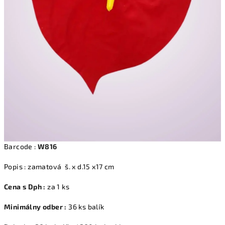
Barcode :
W816
Popis : zamatová š. x d.15 x17 cm
Cena s Dph :
za 1 ks
Minimálny odber :
36 ks balík